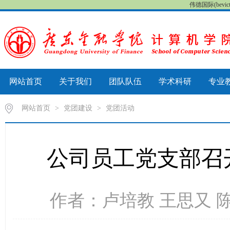
伟德国际(bevi
网站首页
关于我们
团队队伍
学术科研
专业
网站首页
>
党团建设
>
党团活动
公司员工党支部召
作者：卢培教 王思又 陈兴