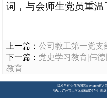
词
，
与会师生
党员重温
上一篇：
公司教工第一党支
下一篇：
党史学习教育|伟德
教育
版权所有 © 伟德国际(bevictor)
地址：广州市天河区迎福路527号 | 邮编：510