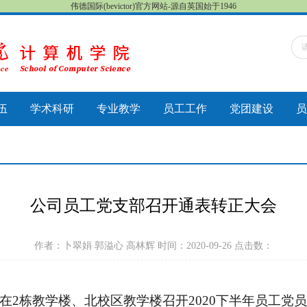
伟德国际(bevictor)官方网站-源自英国始于1946
伍
学术科研
专业教学
员工工作
党团建设
员
公司员工党支部召开通表转正大会
作者：卜翠娟 郭溢心 高林辉 时间：2020-09-26 点击数：
总支在2栋教学楼、北校区教学楼召开2020下半年员工