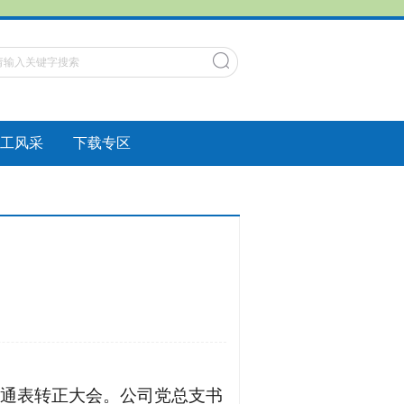
工风采
下载专区
党员通表转正大会。公司党总支书